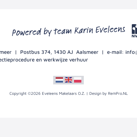
lsmeer | Postbus 374, 1430 AJ Aalsmeer | e‑mail:
info
ectieprocedure en werkwijze verhuur
Copyright ©2026 Eveleens Makelaars O.Z. | Design by RemPro.NL