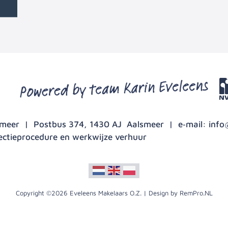
lsmeer | Postbus 374, 1430 AJ Aalsmeer | e‑mail:
info
ectieprocedure en werkwijze verhuur
Copyright ©2026 Eveleens Makelaars O.Z. | Design by RemPro.NL