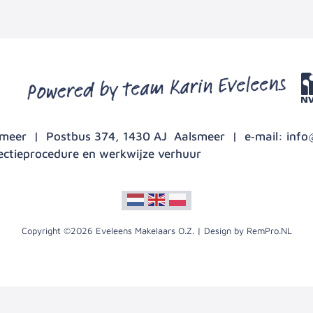
lsmeer | Postbus 374, 1430 AJ Aalsmeer | e‑mail:
info
ectieprocedure en werkwijze verhuur
Copyright ©2026 Eveleens Makelaars O.Z. | Design by RemPro.NL